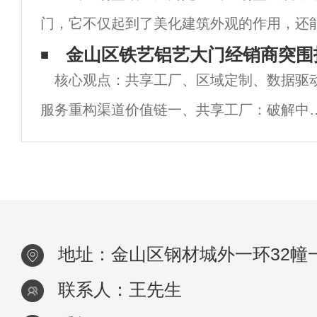
门，它不仅起到了美化建筑外观的作用，还
用于万科“光储直柔”社区项目
全性和实用性。铝艺大门因其材质轻便、易
金山区铁艺铝艺大门经销商突围
核心观点：共享工厂、区域定制、数据驱
样而备受青睐，成为现代别墅门窗装饰的首
服务重构渠道价值链一、共享工厂：破解中
厂商产能困局集兴全铝案例：整合门窗厂闲
产能，通过数控六面钻等设备实现“一次定位
面加工”，交付效率提升200%，成品增长
地址：金山区钢材城外一环32幢
联系人：王先生