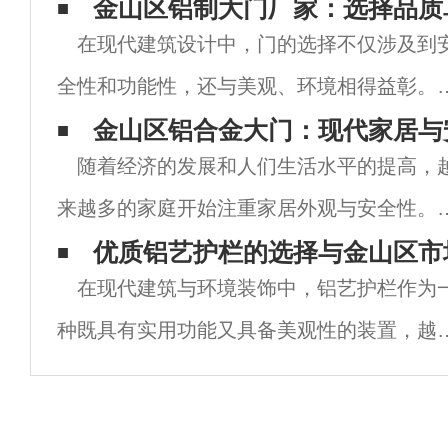
金山区铝制大门厂家：选择品质
在现代建筑设计中，门的选择不仅涉及到
全性和功能性，还与美观、环境相得益彰。
为一种新兴的建筑材料，铝合金在门窗行业
金山区铝合金大门：现代家居与
随着经济的发展和人们生活水平的提高，
展现出了独特的优势，尤其在金山区这个国
来越多的家庭开始注重家居外观与安全性。
大都市，铝制大门厂家如雨后春笋般涌现。
为家居安全的第一道防线，门的选择显得尤
优质铝艺护栏的选择与金山区市
文将
在现代建筑与环境装饰中，铝艺护栏作为
重要。在众多门类中，铝合金大门凭借其独
种既具有实用功能又具备美观性的装置，越
的优势，在市场上逐渐崭露头角。尤其是在
越受到人们的青睐。尤其是在金山区这一国
都
大都市，铝艺护栏不仅能够为住宅、商业楼