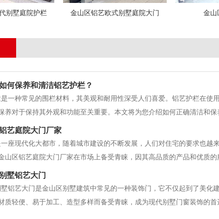
代别墅庭院护栏
金山区铝艺欧式别墅庭院大门
金山
如何保养和清洁铝艺护栏？
栏是一种常见的围栏材料，其美观和耐用性深受人们喜爱。铝艺护栏在使
保养对于保持其外观和功能至关重要。本文将为您介绍如何正确清洁和保养
准备一些基本的清洁工具和材料。这包括水桶、软刷或海绵、洗涤液、温
铝艺庭院大门厂家
净的。2. 清除表面的尘土和杂
是一座现代化大都市，随着城市建设的不断发展，人们对住宅的要求也越
金山区铝艺庭院大门厂家在市场上备受青睐，因其高品质的产品和优质的
计团队，能够根据客户的需求量身定制，无论是简约现代风格还是古典欧
别墅铝艺大门
备和技术，保证产品的质量和工艺。另外，
别墅铝艺大门是金山区别墅建筑中常见的一种装饰门，它不仅起到了美化
材质轻便、易于加工、造型多样而备受青睐，成为现代别墅门窗装饰的首
用简约现代的线条，有的则富有古典气息。这些大门不仅能够与别墅建筑