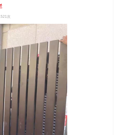
栏
1521次