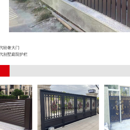
代轻奢大门
代别墅庭院护栏