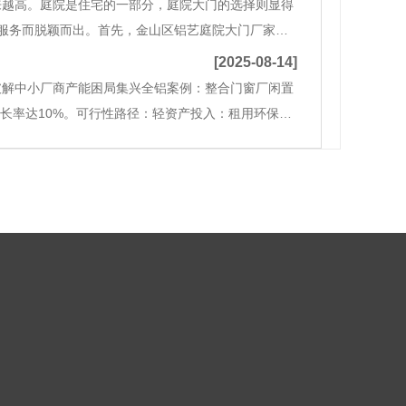
来越高。庭院是住宅的一部分，庭院大门的选择则显得
服务而脱颖而出。首先，金山区铝艺庭院大门厂家拥
式风格，都能够满足顾客的要求。其次，厂家拥有先
[2025-08-14]
破解中小厂商产能困局集兴全铝案例：整合门窗厂闲置
增长率达10%。可行性路径：轻资产投入：租用环保达
租赁开料机/封边机，降低小微客户起订门槛。二、区域