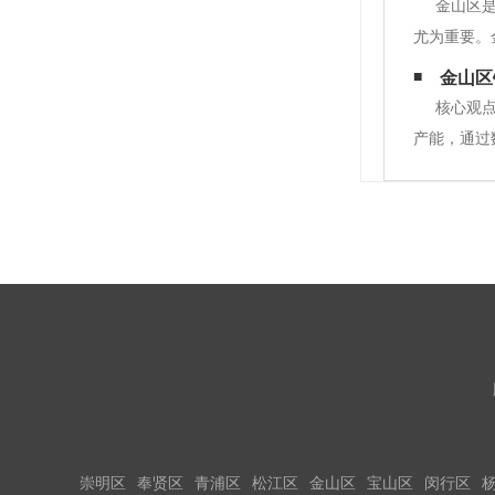
金山区
尤为重要。
有专业的设
金山区
进的生产设
核心观
产能，通过
标厂房（如
定制：从标
崇明区
奉贤区
青浦区
松江区
金山区
宝山区
闵行区