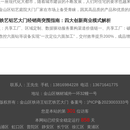
是一座现代化大都市，随着城市建设的不断发展，人们对住宅的要求也越
金山区铝艺庭院大门厂家在市场上备受青睐，因其高品质的产品和优质的
计团队，能够根据客户的需求量身定制，无论是简约现代风格还是古典欧
铁艺铝艺大门经销商突围指南：四大创新商业模式解析
备和技术，保证产品的质量和工艺。另外，
点：共享工厂、区域定制、数据驱动服务重构渠道价值链一、共享工厂：
数控六面钻等设备实现“一次定位六面加工”，交付效率提升200%，成品
泉州南盾模式，6000㎡厂房年产能960套入户门）。设备共享：按工时
准化到“气候适配
联系人：王先生 手机：13816984228 电话：13671641775
地址：金山区钢材城外一环32幢一号
版权所有：金山区铁诗王铝艺铁艺大门 备案号：
沪ICP备2023003333号
301
您是本站的第
位访客
858
本网站已经安全稳定运行
天
杨浦区
虹口区
普陀区
静安区
长宁区
徐汇区
黄浦区