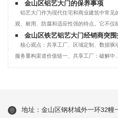
择，这可能使选择变得困难。为了帮助您做
金山区铝艺大门的保养事项
铝艺大门作为现代住宅和商业建筑中常见
本文将介绍一些关键因素，以支持您选择最
观、耐用、防腐和适应性强的特点。它不仅
护，还能增添环境的整体美感。为了确保长
金山区铁艺铝艺大门经销商突围
核心观点：共享工厂、区域定制、数据驱
良好的功能性，我们需要定期进行铝艺大门
服务重构渠道价值链一、共享工厂：破解中
厂商产能困局集兴全铝案例：整合门窗厂闲
产能，通过数控六面钻等设备实现“一次定位
面加工”，交付效率提升200%，成品增长
地址：金山区钢材城外一环32幢