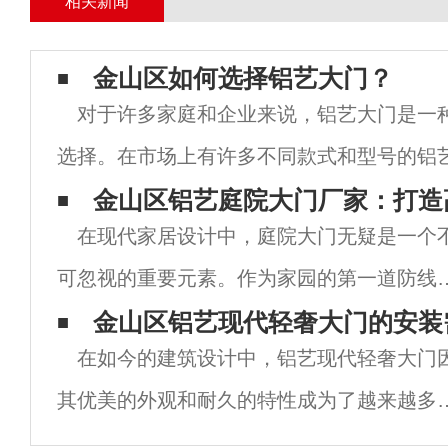
相关新闻
金山区如何选择铝艺大门？
对于许多家庭和企业来说，铝艺大门是一
选择。在市场上有许多不同款式和型号的铝
择，这可能使选择变得困难。为了帮助您做
金山区铝艺庭院大门厂家：打造
在现代家居设计中，庭院大门无疑是一个
本文将介绍一些关键因素，以支持您选择最
可忽视的重要元素。作为家园的第一道防线
庭院大门不仅关系到家庭的安全，还影响着
金山区铝艺现代轻奢大门的安装
在如今的建筑设计中，铝艺现代轻奢大门
体的美观与氛围。尤其是在经济发达、人口
其优美的外观和耐久的特性成为了越来越多
密的城市如金山区，铝艺庭院大门凭借其独
的选择。作为一个复杂的装饰门类，安装铝
的材